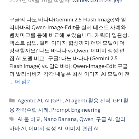
2025년 09월 10일
작성자:
ValueMaximizer JeJe
구글의 나노 바나나(Gemini 2.5 Flash Image)와 알
리바바의 Qwen-Image-Edit을 실제 테스트 사례와
벤치마크를 통해 비교해 보았습니다. 캐릭터 일관성,
텍스트 삽입, 멀티 이미지 합성까지 어떤 모델이 더
강력할까요? 나노 바나나 vs Qwen: 이미지 생성·편
집 AI 모델 비교 구글: 나노 바나나 (Gemini 2.5
Flash Image) vs. 알리바바: Qwen-Image-Edit 구글
과 알리바바가 각각 내놓은 최신 이미지 AI 모델이 전
…
더 읽기
카
Agentic AI
,
AI (GPT, AI agent) 활용 전락
,
GPT활
테
용 전략수립 사례
,
Prompt Engineering
고
태
AI 툴 비교
,
Nano Banana
,
Qwen
,
구글 AI
,
알리
리
그
바바 AI
,
이미지 생성 AI
,
이미지 편집 AI