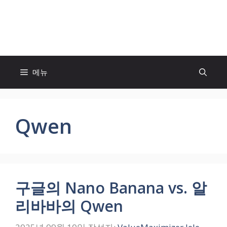
컨
텐
모두의 팬! MOFAN
츠
로
건
너
메뉴
뛰
기
Qwen
구글의 Nano Banana vs. 알
리바바의 Qwen