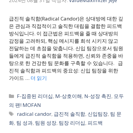
2024년 08월 31일
작성자:
ValueMaximizer JeJe
급진적 솔직함(Radical Candor)은 상대방에 대한 깊
은 관심과 직접적이고 솔직한 대립을 결합한 피드백
방식입니다. 이 접근법은 피드백을 줄 때 상대방의
감정을 고려하되, 핵심 메시지를 희석 시키지 않고
전달하는 데 초점을 맞춥니다. 신입 팀장으로서 팀원
들에게 급진적 솔직함을 적용하면, 신뢰와 존중을 바
탕으로 한 건강한 팀 문화를 구축할 수 있습니다. 급
진적 솔직함과 피드백의 중요성: 신입 팀장을 위한
가이드 …
더 읽기
카
F-집중된 리더십
,
M-상호이해
,
N-성장 촉진
,
모두
테
의 팬! MOFAN
고
태
radical candor
,
급진적 솔직함
,
신입팀장
,
팀 문
리
그
화
,
팀 성과
,
팀원 성장
,
팀장 리더십
,
피드백