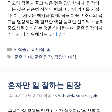
최고의 팀을 이끌고 싶은 것은 당연합니다. 팀장이
되는 것은 단순히 직책의 변화 이상의 의미를 가집니
다. 이는 새로운 책임과 함께, 팀을 이끌고 조직의 목
표를 달성하는 데 필요한 핵심 능력인 신뢰와 소통의
중요성을 인식하는 것을 의미합니다. 좋은 팀장이자
리더가 되기 위해서는 …
더 읽기
카
F-집중된 리더십
,
홈
테
태
좋은 리더
,
좋은 팀장
,
팀장 리더십
고
그
리
혼자만 일 잘하는 팀장
2023년 12월 24일
작성자:
ValueMaximizer JeJe
‘혼자만 일 잘하는 팀장이 가장 쓸모없다’는 책을 읽