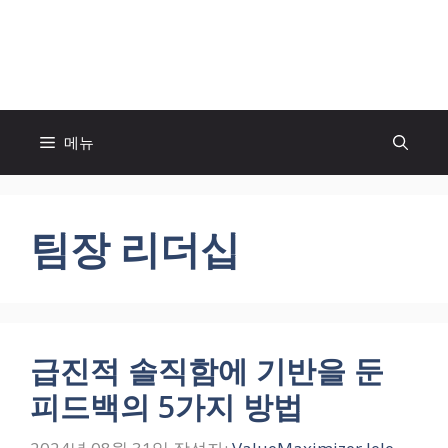
컨
텐
모두의 팬! MOFAN
츠
로
건
너
메뉴
뛰
기
팀장 리더십
급진적 솔직함에 기반을 둔
피드백의 5가지 방법