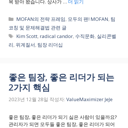
목 받아 왔습니다. 상사가 …
더 읽기
카
MOFAN의 전략 프레임
,
모두의 팬! MOFAN
,
팀
테
코칭 및 문제해결법 관련 글
고
태
Kim Scott
,
radical candor
,
수직문화
,
실리콘벨
리
그
리
,
위계질서
,
팀장 리더십
좋은 팀장, 좋은 리더가 되는
2가지 핵심
2023년 12월 28일
작성자:
ValueMaximizer JeJe
좋은 팀장, 좋은 리더가 되기 싫은 사람이 있을까요?
관리자가 되면 모두들 좋은 팀장, 좋은 리더가 되어