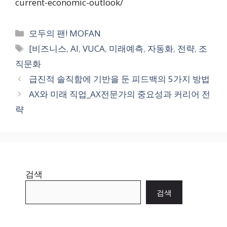
current-economic-outlook/
카
모두의 팬! MOFAN
테
태
[비즈니스
,
AI
,
VUCA
,
미래예측
,
자동화
,
전략
,
조
고
그
직문화
리
급진적 솔직함에 기반을 둔 피드백의 5가지 방법
AX와 미래 직업_AX전문가의 중요성과 커리어 전
략
검색
검색