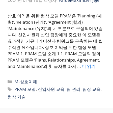
2024년 01월 19일
작성자:
ValueMaximizer JeJe
상호 이익을 위한 협상 모델 PRAM은 ‘Planning (계
획)’, ‘Relation (관계)’, ‘Agreement (합의)’,
‘Maintenance (유지)’의 네 부분으로 구성되어 있습
니다. 신입사원과 신입 팀장에게 중요한 이 모델은
효과적인 커뮤니케이션과 팀워크를 구축하는 데 필
수적인 요소입니다. 상호 이익을 위한 협상 모델
PRAM 1. PRAM 모델 소개 1.1. PRAM 모델의 정의
PRAM 모델은 ‘Plans, Relationships, Agreement,
and Maintenance’의 첫 글자를 따서 …
더 읽기
카
M-상호이해
테
태
PRAM 모델
,
신입사원 교육
,
팀 관리
,
팀장 교육
,
고
그
협상 기술
리