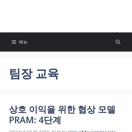
컨
텐
모두의 팬! MOFAN
츠
로
건
너
메뉴
뛰
기
팀장 교육
상호 이익을 위한 협상 모델
PRAM: 4단계