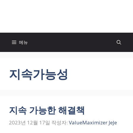
컨
텐
모두의 팬! MOFAN
츠
로
건
너
메뉴
뛰
기
지속가능성
지속 가능한 해결책
2023년 12월 17일
작성자:
ValueMaximizer JeJe