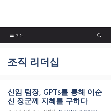
컨
텐
모두의 팬! MOFAN
츠
로
건
너
메뉴
뛰
기
조직 리더십
신임 팀장, GPTs를 통해 이순
신 장군께 지혜를 구하다