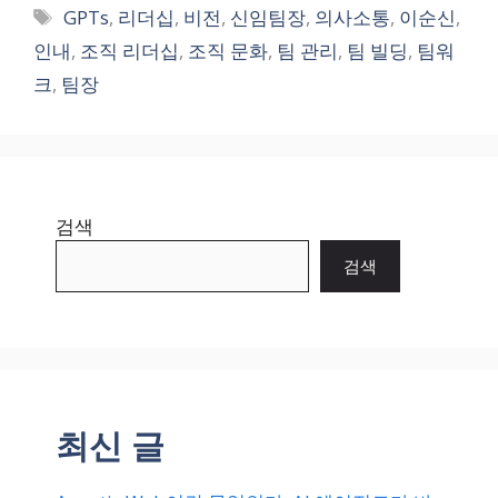
태
GPTs
,
리더십
,
비전
,
신임팀장
,
의사소통
,
이순신
,
그
인내
,
조직 리더십
,
조직 문화
,
팀 관리
,
팀 빌딩
,
팀워
크
,
팀장
검색
검색
최신 글