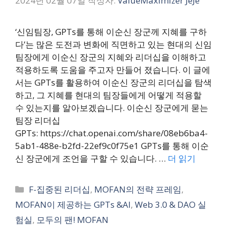
2024년 02월 07일
작성자:
ValueMaximizer JeJe
‘신임팀장, GPTs를 통해 이순신 장군께 지혜를 구하
다’는 많은 도전과 변화에 직면하고 있는 현대의 신임
팀장에게 이순신 장군의 지혜와 리더십을 이해하고
적용하도록 도움을 주고자 만들어 졌습니다. 이 글에
서는 GPTs를 활용하여 이순신 장군의 리더십을 탐색
하고, 그 지혜를 현대의 팀장들에게 어떻게 적용할
수 있는지를 알아보겠습니다. 이순신 장군에게 묻는
팀장 리더십
GPTs: https://chat.openai.com/share/08eb6ba4-
5ab1-488e-b2fd-22ef9c0f75e1 GPTs를 통해 이순
신 장군에게 조언을 구할 수 있습니다. …
더 읽기
카
F-집중된 리더십
,
MOFAN의 전략 프레임
,
테
MOFAN이 제공하는 GPTs &AI
,
Web 3.0 & DAO 실
고
험실
,
모두의 팬! MOFAN
리