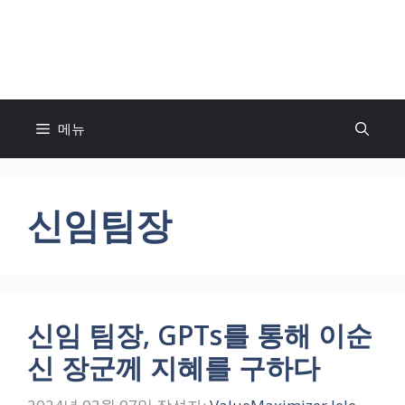
컨
텐
모두의 팬! MOFAN
츠
로
건
너
메뉴
뛰
기
신임팀장
신임 팀장, GPTs를 통해 이순
신 장군께 지혜를 구하다