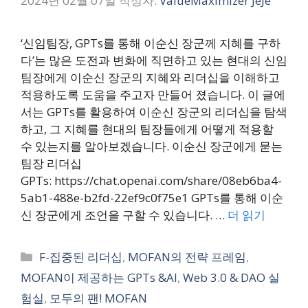
2024년 02월 07일
작성자:
ValueMaximizer JeJe
‘신임팀장, GPTs를 통해 이순신 장군께 지혜를 구하
다’는 많은 도전과 변화에 직면하고 있는 현대의 신임
팀장에게 이순신 장군의 지혜와 리더십을 이해하고
적용하도록 도움을 주고자 만들어 졌습니다. 이 글에
서는 GPTs를 활용하여 이순신 장군의 리더십을 탐색
하고, 그 지혜를 현대의 팀장들에게 어떻게 적용할
수 있는지를 알아보겠습니다. 이순신 장군에게 묻는
팀장 리더십
GPTs: https://chat.openai.com/share/08eb6ba4-
5ab1-488e-b2fd-22ef9c0f75e1 GPTs를 통해 이순
신 장군에게 조언을 구할 수 있습니다. …
더 읽기
카
F-집중된 리더십
,
MOFAN의 전략 프레임
,
테
MOFAN이 제공하는 GPTs &AI
,
Web 3.0 & DAO 실
고
험실
,
모두의 팬! MOFAN
리