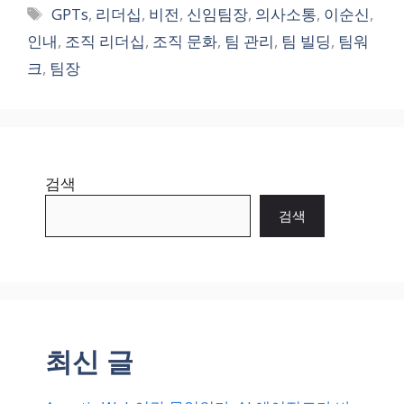
태
GPTs
,
리더십
,
비전
,
신임팀장
,
의사소통
,
이순신
,
그
인내
,
조직 리더십
,
조직 문화
,
팀 관리
,
팀 빌딩
,
팀워
크
,
팀장
검색
검색
최신 글