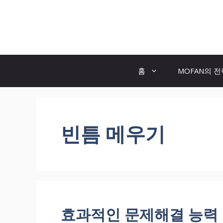
컨
텐
모두의 팬! MOFAN
츠
로
건
너
홈
MOFAN의 
뛰
기
빈틈 메우기
효과적인 문제해결 능력