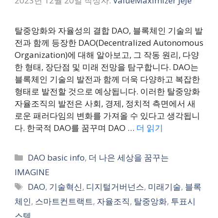
2023년 12월 20일
작성자:
ValueMaximizer JeJe
탈중앙화와 자율성의 결합 DAO, 블록체인 기술의 발
전과 함께 등장한 DAO(Decentralized Autonomous
Organization)에 대해 알아보고, 그 작동 원리, 다양
한 형태, 장단점 및 미래 전망을 탐구합니다. DAO는
블록체인 기술의 발전과 함께 더욱 다양하고 복잡한
형태로 발전할 것으로 예상됩니다. 이러한 탈중앙화
자율조직의 발전은 사회, 경제, 정치적 측면에서 새
로운 패러다임의 변화를 가져올 수 있다고 생각됩니
다. 한국적 DAO를 꿈꾸며 DAO …
더 읽기
카
DAO basic info
,
더 나은 세상을 꿈꾸는
테
IMAGINE
고
태
DAO
,
기술혁신
,
디지털거버넌스
,
미래기술
,
블록
리
그
체인
,
스마트컨트랙트
,
자율조직
,
탈중앙화
,
투표시
스템