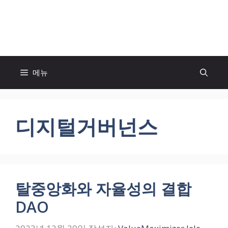
컨
텐
모두의 팬! MOFAN
츠
로
건
너
메뉴
뛰
기
디지털거버넌스
탈중앙화와 자율성의 결합
DAO