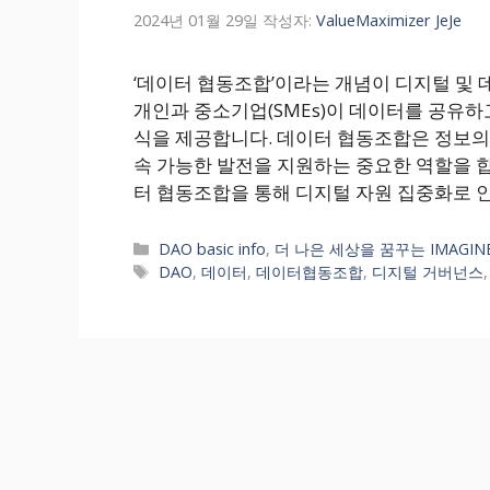
2024년 01월 29일
작성자:
ValueMaximizer JeJe
‘데이터 협동조합’이라는 개념이 디지털 및
개인과 중소기업(SMEs)이 데이터를 공유하
식을 제공합니다. 데이터 협동조합은 정보의 
속 가능한 발전을 지원하는 중요한 역할을 합
터 협동조합을 통해 디지털 자원 집중화로 인
카
DAO basic info
,
더 나은 세상을 꿈꾸는 IMAGIN
테
태
DAO
,
데이터
,
데이터협동조합
,
디지털 거버넌스
고
그
리