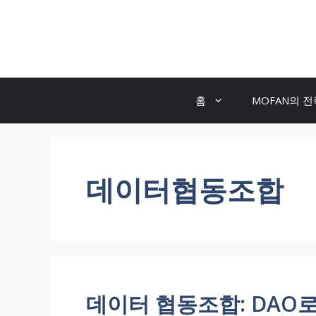
컨
텐
모두의 팬! MOFAN
츠
로
건
너
홈
MOFAN의 
뛰
기
데이터협동조합
데이터 협동조합: DAO