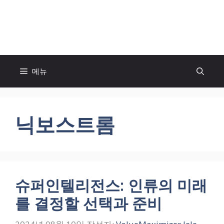
컨
텐
모두의 팬! MOFAN
츠
로
건
너
메뉴
뛰
기
닉보스트롬
슈퍼인텔리전스: 인류의 미래
를 결정할 선택과 준비