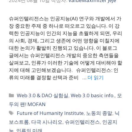
2024년 08월 10일
작성자:
ValueMaximizer JeJe
슈퍼인텔리전스는 인공지능(AI) 연구와 개발에서 가
장 중요한 주제 중 하나로 떠오르고 있습니다. 이 강
력한 인공지능이 인간의 지능을 초월하게 되면, 우리
의 사회, 경제, 그리고 생존에 어떤 영향을 미칠지에
대한 논의가 활발히 진행되고 있습니다. 이 블로그
글에서는 슈퍼인텔리전스 개발의 중요한 측면들을
살펴보고, 인류가 이러한 기술에 어떻게 대비해야 할
지에 대해 고민해보겠습니다. 슈퍼인텔리전스: 인
류의 미래를 결정할 선택과 준비 …
더 읽기
카
Web 3.0 & DAO 실험실
,
Web 3.0 basic info.
,
모
테
두의 팬! MOFAN
고
태
Future of Humanity Institute
,
노동의 종말
,
닉
리
그
보스트롬
,
다극 시나리오
,
슈퍼인텔리전스
,
인공지
능
,
인류의 미래