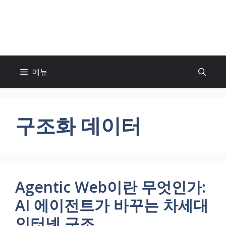
컨
텐
모두의 팬! MOFAN
츠
로
건
너
메뉴
뛰
기
구조화 데이터
Agentic Web이란 무엇인가:
AI 에이전트가 바꾸는 차세대
인터넷 구조