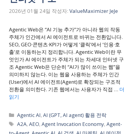
2026년 01월 24일
작성자:
ValueMaximizer JeJe
Agentic Web은 “AI 기능 추가”가 아니라 웹의 작동
주체가 인간에서 AI 에이전트로 바뀌는 전환입니다.
SEO, GEO·콘텐츠·KPI가 어떻게 ‘클릭’에서 ‘인용·호
출’로 이동하는지 정리합니다. Agentic Web이란 무
엇인가 AI 에이전트가 주체가 되는 차세대 인터넷 구
조 Agentic Web은 단순히 “AI가 많이 쓰이는 웹”을
의미하지 않는다. 이는 웹을 사용하는 주체가 인간
(User)에서 AI 에이전트(Agent)로 확장되는 구조적
전환을 의미한다. 기존 웹에서는 사용자가 직접 …
더
읽기
카
Agentic AI
,
AI (GPT, AI agent) 활용 전락
테
태
A2A
,
AEO
,
Agent Invocation Economy
,
Agent-
고
그
to-Agent
,
Agentic AI
,
AI 검색
,
AI 마케팅
,
AI 에이전