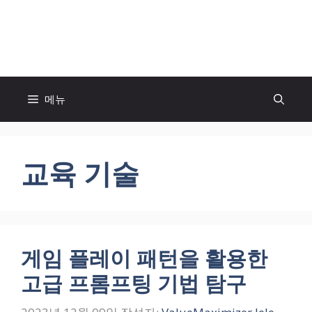
컨
텐
모두의 팬! MOFAN
츠
로
건
너
메뉴
뛰
기
교육 기술
게임 플레이 패턴을 활용한
고급 프롬프팅 기법 탐구