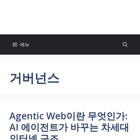
컨
텐
모두의 팬! MOFAN
츠
로
건
너
메뉴
뛰
기
거버넌스
Agentic Web이란 무엇인가:
AI 에이전트가 바꾸는 차세대
인터넷 구조