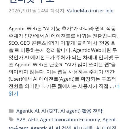
2026년 01월 24일
작성자:
ValueMaximizer JeJe
Agentic Web은 “AI 기능 추가”가 아니라 웹의 작동
주체가 인간에서 AI 에이전트로 바뀌는 전환입니다.
SEO, GEO·콘텐츠·KPI가 어떻게 ‘클릭’에서 ‘인용·호
출’로 이동하는지 정리합니다. Agentic Web이란 무
엇인가 AI 에이전트가 주체가 되는 차세대 인터넷 구
조 Agentic Web은 단순히 “AI가 많이 쓰이는 웹”을
의미하지 않는다. 이는 웹을 사용하는 주체가 인간
(User)에서 AI 에이전트(Agent)로 확장되는 구조적
전환을 의미한다. 기존 웹에서는 사용자가 직접 …
더
읽기
카
Agentic AI
,
AI (GPT, AI agent) 활용 전락
테
태
A2A
,
AEO
,
Agent Invocation Economy
,
Agent-
고
그
to-Agent
,
Agentic AI
,
AI 검색
,
AI 마케팅
,
AI 에이전