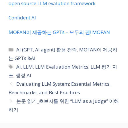
open source LLM evalution framework
Confident AI
MOFAN이 제공하는 GPTs – 모두의 팬! MOFAN
카
AI (GPT, AI agent) 활용 전락
,
MOFAN이 제공하
테
는 GPTs &AI
고
태
AI
,
LLM
,
LLM Evaluation Metrics
,
LLM 평가 지
리
그
표
,
생성 AI
Evaluating LLM System: Essential Metrics,
Benchmarks, and Best Practices
논문 읽기_초보자를 위한 “LLM as a Judge” 이해
하기