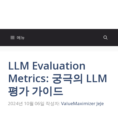
컨
텐
모두의 팬! MOFAN
츠
로
건
너
메뉴
뛰
기
LLM Evaluation
Metrics: 궁극의 LLM
평가 가이드
2024년 10월 06일
작성자:
ValueMaximizer JeJe