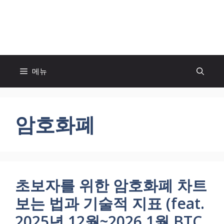
컨
텐
모두의 팬! MOFAN
츠
로
건
너
메뉴
뛰
기
암호화폐
초보자를 위한 암호화폐 차트
보는 법과 기술적 지표 (feat.
2025년 12월~2026 1월 BTC