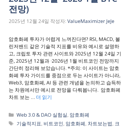
전망)
2025년 12월 24일
작성자:
ValueMaximizer JeJe
암호화폐 투자가 어렵게 느껴진다면? RSI, MACD, 볼
린저밴드 같은 기술적 지표를 비유와 예시로 설명하
고, 크립토 투자 관련 사이트와 2025년 12월 24일 기
준, 2025년 12월과 ·2026년 1월 비트코인 전망까지
간단히 정리해 보았습니다. *주의: 이 사이트는 암호
화폐 투자 가이드를 중점으로 두는 사이트가 아니라,
Web3, 암호화폐, AI 등 관련 개념을 논의하고 습득하
는 차원에서만 예시로 전망을 다뤄봅니다. 암호화폐
차트 보는 …
더 읽기
카
Web 3.0 & DAO 실험실
,
암호화폐
테
태
기술적지표
,
비트코인
,
암호화폐
,
차트보는법
,
크
고
그